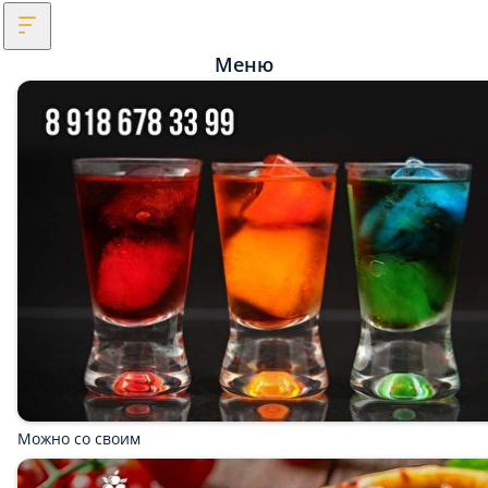
Меню
Можно со своим
Дарим пиццу
Бизнес ланч
Банкет
Доставка
Детский день рождения
Скидка 10%
Мы рекомендуем