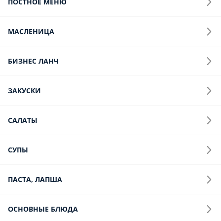
Фастфуд
Соусы
Десерты