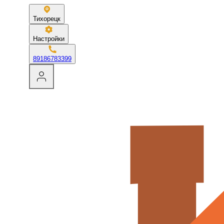
Тихорецк
Настройки
89186783399