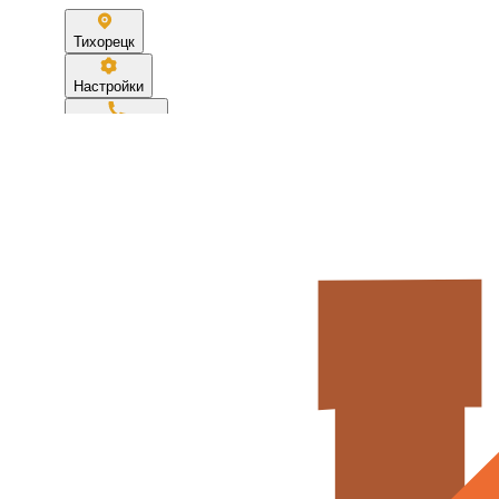
Тихорецк
Настройки
89186783399