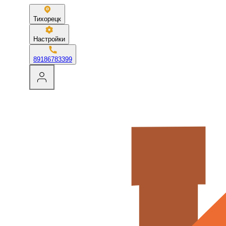
Тихорецк
Настройки
89186783399