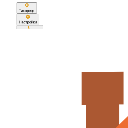
Тихорецк
Настройки
89186783399